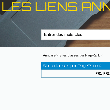
LES LIENS AN
Annuaire
>
Sites classés par PageRank 4
Sites classés par PageRank 4
PR1
PR2