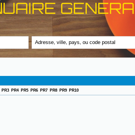
NUAIRE GENERA
PR3
PR4
PR5
PR6
PR7
PR8
PR9
PR10